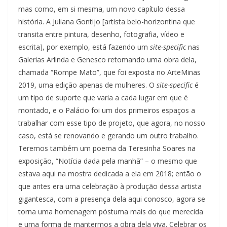
mas como, em si mesma, um novo capítulo dessa
história. A Juliana Gontijo [artista belo-horizontina que
transita entre pintura, desenho, fotografia, vídeo e
escrita], por exemplo, está fazendo um
site-specific
nas
Galerias Arlinda e Genesco retomando uma obra dela,
chamada “Rompe Mato”, que foi exposta no ArteMinas
2019, uma edição apenas de mulheres. O
site-specific
é
um tipo de suporte que varia a cada lugar em que é
montado, e o Palácio foi um dos primeiros espaços a
trabalhar com esse tipo de projeto, que agora, no nosso
caso, está se renovando e gerando um outro trabalho.
Teremos também um poema da Teresinha Soares na
exposição, “Notícia dada pela manhã” – o mesmo que
estava aqui na mostra dedicada a ela em 2018; então o
que antes era uma celebração à produção dessa artista
gigantesca, com a presença dela aqui conosco, agora se
torna uma homenagem póstuma mais do que merecida
e uma forma de mantermos a obra dela viva. Celebrar os