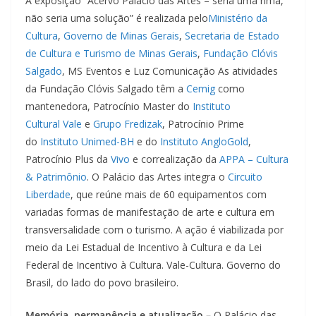
A exposição “Acervo Palácio das Artes – seria uma rima,
não seria uma solução” é realizada pelo
Ministério da
Cultura
,
Governo de Minas Gerais
,
Secretaria de Estado
de Cultura e Turismo de Minas Gerais
,
Fundação Clóvis
Salgado
, MS Eventos e Luz Comunicação As atividades
da Fundação Clóvis Salgado têm a
Cemig
como
mantenedora, Patrocínio Master do
Instituto
Cultural Vale
e
Grupo Fredizak
, Patrocínio Prime
do
Instituto Unimed-BH
e do
Instituto AngloGold
,
Patrocínio Plus da
Vivo
e correalização da
APPA – Cultura
& Patrimônio
. O Palácio das Artes integra o
Circuito
Liberdade
, que reúne mais de 60 equipamentos com
variadas formas de manifestação de arte e cultura em
transversalidade com o turismo. A ação é viabilizada por
meio da Lei Estadual de Incentivo à Cultura e da Lei
Federal de Incentivo à Cultura. Vale-Cultura. Governo do
Brasil, do lado do povo brasileiro.
Memória, permanência e atualização –
O Palácio das