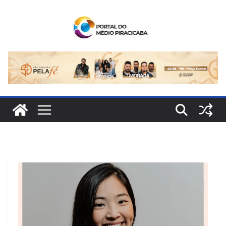
Pular
para
o
conteúdo