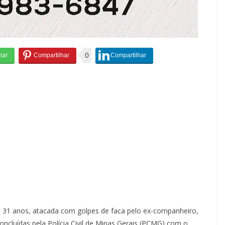
0
 31 anos, atacada com golpes de faca pelo ex-companheiro,
ncluídas pela Polícia Civil de Minas Gerais (PCMG) com o