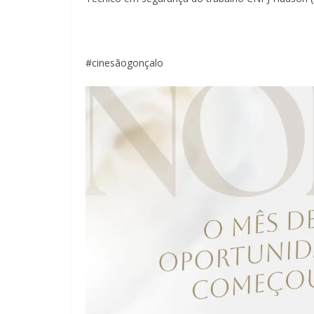
#cinesãogonçalo