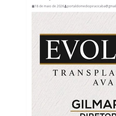
18 de maio de 2026
portaldomediopiracicaba@gmai