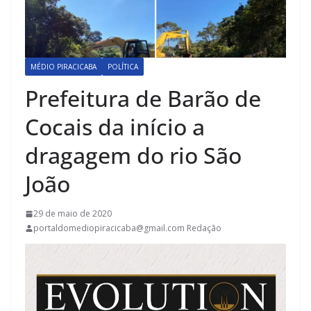
MÉDIO PIRACICABA
POLÍTICA
Prefeitura de Barão de
Cocais da início a
dragagem do rio São
João
29 de maio de 2020
portaldomediopiracicaba@gmail.com Redação