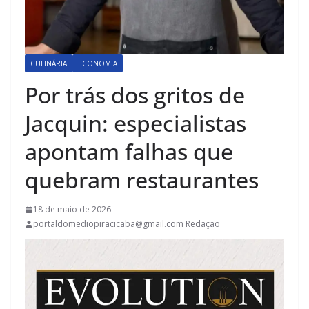
CULINÁRIA
ECONOMIA
Por trás dos gritos de
Jacquin: especialistas
apontam falhas que
quebram restaurantes
18 de maio de 2026
portaldomediopiracicaba@gmail.com Redação