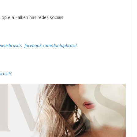
op e a Falken nas redes sociais
eusbrasil/
,
facebook.com/dunlopbrasil
.
rasil/
.