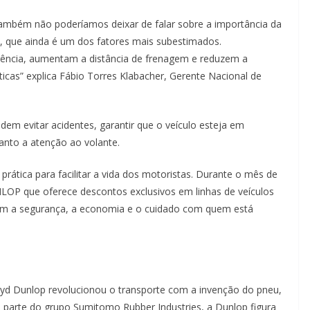
 também não poderíamos deixar de falar sobre a importância da
, que ainda é um dos fatores mais subestimados.
cia, aumentam a distância de frenagem e reduzem a
ticas” explica Fábio Torres Klabacher, Gerente Nacional de
m evitar acidentes, garantir que o veículo esteja em
anto a atenção ao volante.
rática para facilitar a vida dos motoristas. Durante o mês de
OP que oferece descontos exclusivos em linhas de veículos
om a segurança, a economia e o cuidado com quem está
yd Dunlop revolucionou o transporte com a invenção do pneu,
parte do grupo Sumitomo Rubber Industries, a Dunlop figura