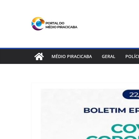
Pular
para
o
conteúdo
MÉDIO PIRACICABA
GERAL
POLÍC