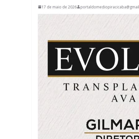
17 de maio de 2026
portaldomediopiracicaba@gmai