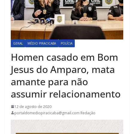
GERAL
MÉDIO PIRACICABA
POLÍCIA
Homen casado em Bom
Jesus do Amparo, mata
amante para não
assumir relacionamento
12 de agosto de 2020
portaldomediopiracicaba@gmail.com Redação