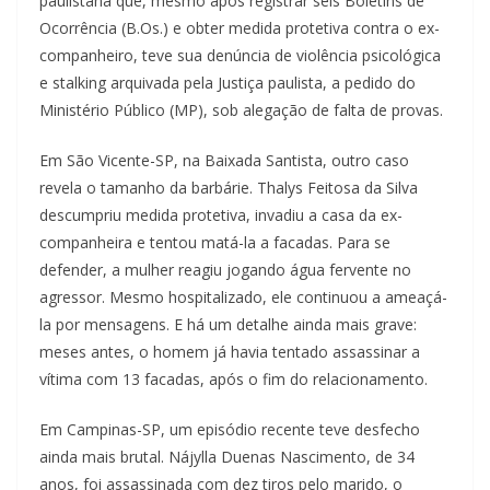
paulistana que, mesmo após registrar seis Boletins de
Ocorrência (B.Os.) e obter medida protetiva contra o ex-
companheiro, teve sua denúncia de violência psicológica
e stalking arquivada pela Justiça paulista, a pedido do
Ministério Público (MP), sob alegação de falta de provas.
Em São Vicente-SP, na Baixada Santista, outro caso
revela o tamanho da barbárie. Thalys Feitosa da Silva
descumpriu medida protetiva, invadiu a casa da ex-
companheira e tentou matá-la a facadas. Para se
defender, a mulher reagiu jogando água fervente no
agressor. Mesmo hospitalizado, ele continuou a ameaçá-
la por mensagens. E há um detalhe ainda mais grave:
meses antes, o homem já havia tentado assassinar a
vítima com 13 facadas, após o fim do relacionamento.
Em Campinas-SP, um episódio recente teve desfecho
ainda mais brutal. Nájylla Duenas Nascimento, de 34
anos, foi assassinada com dez tiros pelo marido, o