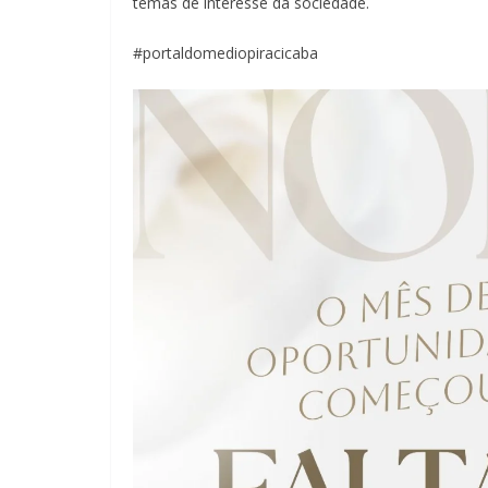
temas de interesse da sociedade.
#portaldomediopiracicaba