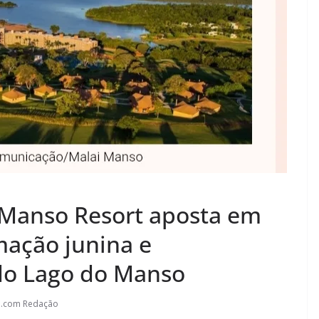
i Manso Resort aposta em
mação junina e
 do Lago do Manso
l.com Redação