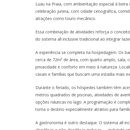
Luau na Praia, com ambientação especial à beira
celebração junina, com cidade cenográfica, comida
atrações como touro mecânico.
Essa combinação de atividades reforça o conceito A
do sistema all inclusive tradicional ao integrar l
A experiência se completa na hospedagem. Os ba
cerca de 72m² de área, com quarto amplo, sala, c
privacidade e conforto em meio à natureza. Locali
casais e famílias que buscam uma estadia mais ex
Durante o feriado, os hóspedes também têm acesso
metros quadrados de piscinas, atividades de avent
opções náuticas no lago. A programação é compl
torna o destino especialmente atrativo para famíli
A gastronomia é outro destaque. O sistema all inc
alcoólicas e não alcoólicas inclusas — incluindo