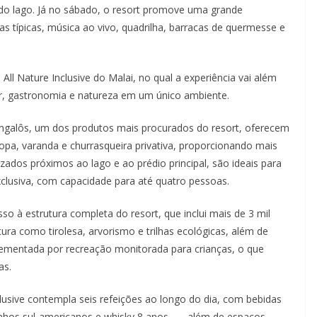
 do lago. Já no sábado, o resort promove uma grande
s típicas, música ao vivo, quadrilha, barracas de quermesse e
ll Nature Inclusive do Malai, no qual a experiência vai além
azer, gastronomia e natureza em um único ambiente.
ngalôs, um dos produtos mais procurados do resort, oferecem
opa, varanda e churrasqueira privativa, proporcionando mais
zados próximos ao lago e ao prédio principal, são ideais para
clusiva, com capacidade para até quatro pessoas.
 à estrutura completa do resort, que inclui mais de 3 mil
ura como tirolesa, arvorismo e trilhas ecológicas, além de
ementada por recreação monitorada para crianças, o que
as.
lusive contempla seis refeições ao longo do dia, com bebidas
 vinhos sul-americanos e whisky 8 anos —, além de espaços