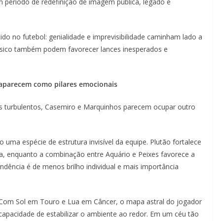
 um período de redefinição de imagem pública, legado e
o no futebol: genialidade e imprevisibilidade caminham lado a
ísico também podem favorecer lances inesperados e
 aparecem como pilares emocionais
 turbulentos, Casemiro e Marquinhos parecem ocupar outro
uma espécie de estrutura invisível da equipe. Plutão fortalece
va, enquanto a combinação entre Aquário e Peixes favorece a
tendência é de menos brilho individual e mais importância
om Sol em Touro e Lua em Câncer, o mapa astral do jogador
 e capacidade de estabilizar o ambiente ao redor. Em um céu tão