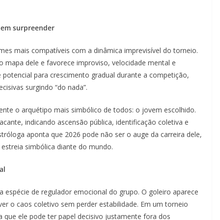
odem surpreender
es mais compatíveis com a dinâmica imprevisível do torneio.
 mapa dele e favorece improviso, velocidade mental e
e potencial para crescimento gradual durante a competição,
cisivas surgindo “do nada”.
ente o arquétipo mais simbólico de todos: o jovem escolhido.
cante, indicando ascensão pública, identificação coletiva e
astróloga aponta que 2026 pode não ser o auge da carreira dele,
 estreia simbólica diante do mundo.
nal
ma espécie de regulador emocional do grupo. O goleiro aparece
er o caos coletivo sem perder estabilidade. Em um torneio
a que ele pode ter papel decisivo justamente fora dos