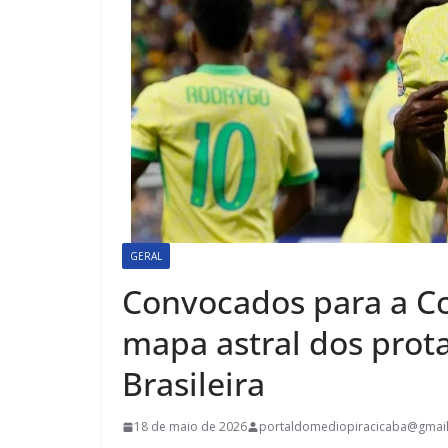
GERAL
Convocados para a Co
mapa astral dos prot
Brasileira
18 de maio de 2026
portaldomediopiracicaba@gmai