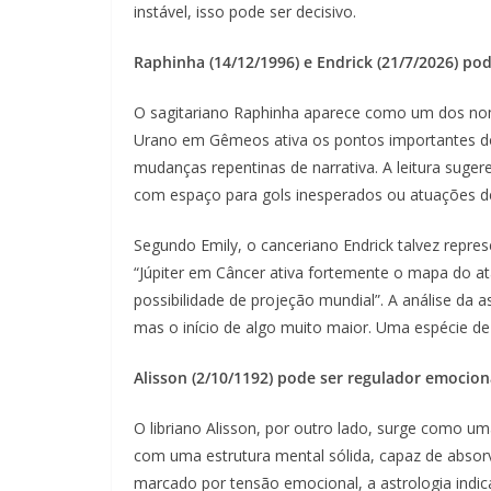
instável, isso pode ser decisivo.
Raphinha (14/12/1996) e Endrick (21/7/2026) p
O sagitariano Raphinha aparece como um dos nom
Urano em Gêmeos ativa os pontos importantes do
mudanças repentinas de narrativa. A leitura suger
com espaço para gols inesperados ou atuações de
Segundo Emily, o canceriano Endrick talvez repres
“Júpiter em Câncer ativa fortemente o mapa do ata
possibilidade de projeção mundial”. A análise da 
mas o início de algo muito maior. Uma espécie de
Alisson (2/10/1192) pode ser regulador emocio
O libriano Alisson, por outro lado, surge como u
com uma estrutura mental sólida, capaz de absorv
marcado por tensão emocional, a astrologia indic