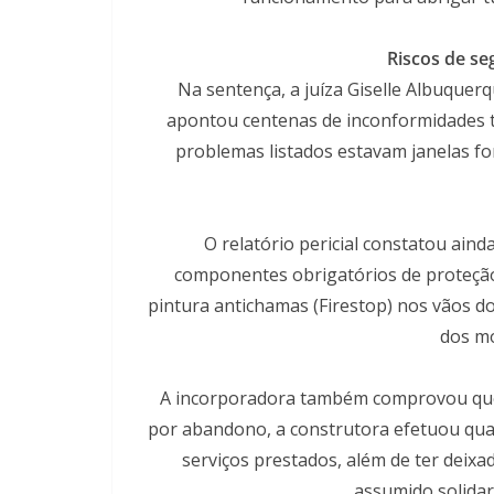
Riscos de se
Na sentença, a juíza Giselle Albuquer
apontou centenas de inconformidades téc
problemas listados estavam janelas f
O relatório pericial constatou ain
componentes obrigatórios de proteção
pintura antichamas (Firestop) nos vãos d
dos mó
A incorporadora também comprovou que
por abandono, a construtora efetuou quat
serviços prestados, além de ter deixa
assumido solidar