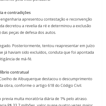
ia e contradições
 engenharia apresentou contestação e reconvenção
ada decretou a revelia da ré e determinou a exclusão
das peças de defesa dos autos.
 negado. Posteriormente, tentou reapresentar em juízo
já haviam sido excluídos, conduta que foi apontada
itigância de má-fé.
líbrio contratual
ia Coelho de Albuquerque destacou o descumprimento
a obra, conforme o artigo 618 do Código Civil.
 previa multa moratória diária de 1% pelo atraso.
çaria R$ 33,7 milhões, valor quase quatro vezes maior