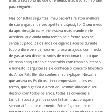
mais o seu sono do que o remédio, mas isso eu não falei
para ninguém.
Nas consultas seguintes, meu paciente relatou melhora
de sua angústia, de seu apetite e disposição. O seu medo
da aproximação da Morte estava mais brando e ele
acreditou que ainda tinha tempo pela frente. Mas se
sentia culpado, pelos anos de cigarros acesos durante
todo o dia e pela demora em procurar ajuda, com medo
de gastar seu dinheiro. Antes de mencionar tudo o que
ele tinha conquistado e construído com trabalho intenso
e honesto, perguntei se ele conhecia o conceito filosófico
do Amor Fati. Ele não conhecia, eu expliquei. Nietzshe,
que amava os Estóicos, tinha emprestado deles esse
termo, que significa o Amor ao Destino: abraçar o seu
destino com todos os erros, todas as covardias e
também toda a grandeza que tinham trazido aquele
senhor até aquele momento. Entre lágrimas, ele me
perguntou se podia se orgulhar de sua caminhada. É claro